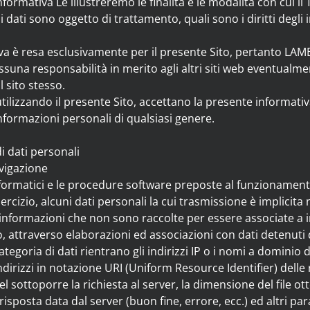
formativa Le illustreremo le finalità e le modalità con cui il T
i dati sono oggetto di trattamento, quali sono i diritti deg
iva è resa esclusivamente per il presente Sito, pertanto 
una responsabilità in merito agli altri siti web eventualme
l sito stesso.
 utilizzando il presente Sito, accettano la presente informat
informazioni personali di qualsiasi genere.
i dati personali
avigazione
nformatici e le procedure software preposte al funzionament
rcizio, alcuni dati personali la cui trasmissione è implicita 
i informazioni che non sono raccolte per essere associate a i
 attraverso elaborazioni ed associazioni con dati detenuti da
ategoria di dati rientrano gli indirizzi IP o i nomi a dominio
 indirizzi in notazione URI (Uniform Resource Identifier) delle 
nel sottoporre la richiesta al server, la dimensione del file o
 risposta data dal server (buon fine, errore, ecc.) ed altri pa