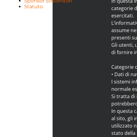
In questa in
Sponsor Sostenitori
Statuto
categorie d
esercitati.
L’informat
assume ness
presenti su
Gli utenti,
di fornire 
Categorie d
• Dati di n
I sistemi i
normale ese
Si tratta d
potrebbero,
In questa c
al sito, gli
utilizzato 
stato della