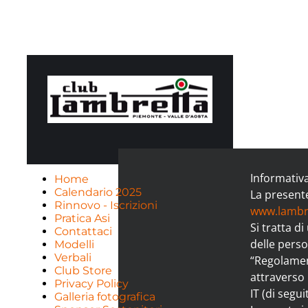
Privacy
Informativa
Home
Calendario 2025
La presente
Rinnovo - Iscrizioni
www.lambr
Pratica Asi
Si tratta d
Contattaci
delle perso
Modelli
Verbali
“Regolament
Club Store
attraverso
Privacy Policy
IT (di segui
Galleria fotografica